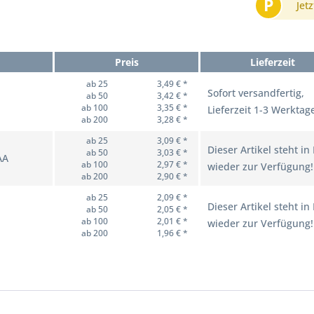
P
Jetz
Preis
Lieferzeit
ab 25
3,49 € *
Sofort versandfertig,
ab 50
3,42 € *
ab 100
3,35 € *
Lieferzeit 1-3 Werktag
ab 200
3,28 € *
ab 25
3,09 € *
Dieser Artikel steht in
ab 50
3,03 € *
AA
ab 100
2,97 € *
wieder zur Verfügung!
ab 200
2,90 € *
ab 25
2,09 € *
Dieser Artikel steht in
ab 50
2,05 € *
ab 100
2,01 € *
wieder zur Verfügung!
ab 200
1,96 € *