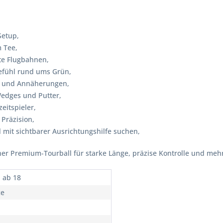
Setup,
m Tee,
nte Flugbahnen,
Gefühl rund ums Grün,
es und Annäherungen,
Wedges und Putter,
zeitspieler,
 Präzision,
l mit sichtbarer Ausrichtungshilfe suchen,
er Premium-Tourball für starke Länge, präzise Kontrolle und mehr 
, ab 18
ce