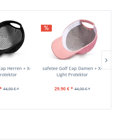
Cap Herren + X-
safetee Golf Cap Damen + X-
ON PAR CA
Protektor
Light Protektor
Bambus
*
29,90 € *
5,
44,90 € *
44,90 € *