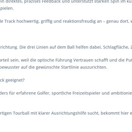
ein direktes, präzises Feedback und unterstützt starken Spin im k
spielen.
 Track hochwertig, griffig und reaktionsfreudig an – genau dort, 
ichtung. Die drei Linien auf dem Ball helfen dabei, Schlagfläche, Z
teil sein, weil die optische Führung Vertrauen schafft und die Pu
bewusster auf die gewünschte Startlinie auszurichten.
ack geeignet?
ers für erfahrene Golfer, sportliche Freizeitspieler und ambitionie
tigen Tourball mit klarer Ausrichtungshilfe sucht, bekommt hier e