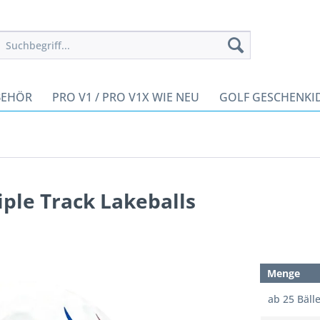
BEHÖR
PRO V1 / PRO V1X WIE NEU
GOLF GESCHENKI
ple Track Lakeballs
Menge
ab
25
Bäll