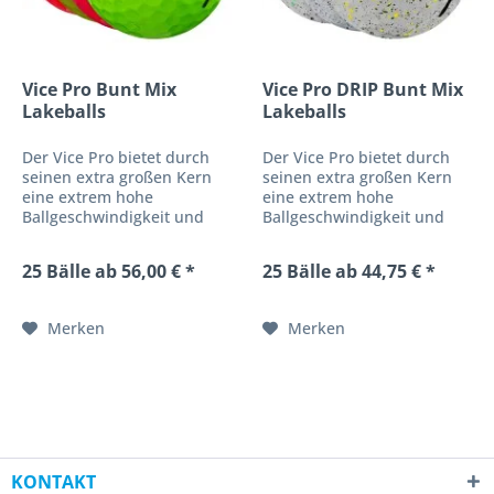
Vice Pro Bunt Mix
Vice Pro DRIP Bunt Mix
Lakeballs
Lakeballs
Der Vice Pro bietet durch
Der Vice Pro bietet durch
seinen extra großen Kern
seinen extra großen Kern
eine extrem hohe
eine extrem hohe
Ballgeschwindigkeit und
Ballgeschwindigkeit und
eignet sich für große
eignet sich für große
Distanzen, bei
Distanzen, bei
25 Bälle ab 56,00 € *
25 Bälle ab 44,75 € *
überragendem Spin
überragendem Spin
besonders im kurzen Spiel.
besonders im kurzen Spiel.
Durch seine dünnere
Durch seine dünnere
Merken
Merken
Außenhülle und seine
Außenhülle und seine
niedrigere...
niedrigere...
KONTAKT